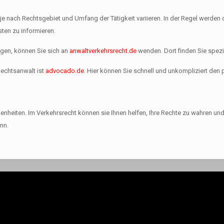
 je nach Rechtsgebiet und Umfang der Tätigkeit variieren. In der Regel wer
sten zu informieren.
igen, können Sie sich an
anwaltverkehrsrecht.de
wenden. Dort finden Sie spezia
Rechtsanwalt ist
advocado.de
. Hier können Sie schnell und unkompliziert den 
enheiten. Im Verkehrsrecht können sie Ihnen helfen, Ihre Rechte zu wahren und
nn.