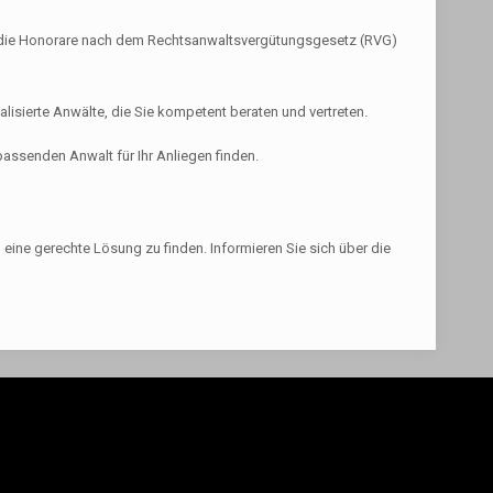
den die Honorare nach dem Rechtsanwaltsvergütungsgesetz (RVG)
lisierte Anwälte, die Sie kompetent beraten und vertreten.
passenden Anwalt für Ihr Anliegen finden.
 eine gerechte Lösung zu finden. Informieren Sie sich über die