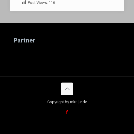
Post Views:
116
Partner
Copyright by mkr-jur.de