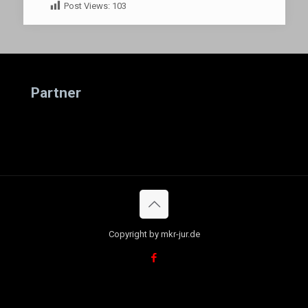
Post Views:
103
Partner
Copyright by mkr-jur.de