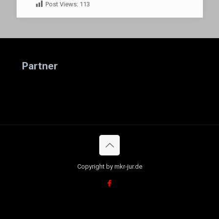
Post Views:
113
Partner
Copyright by mkr-jur.de